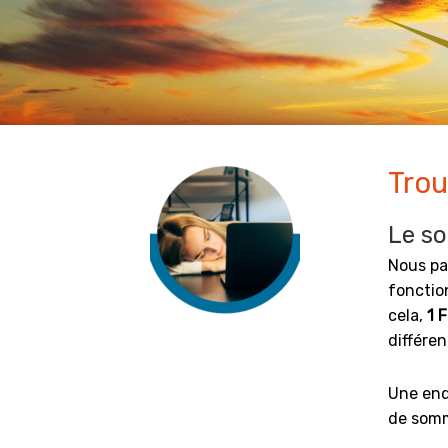
Trou
Le so
Nous p
fonctio
cela,
1 
différe
Une enq
de somm