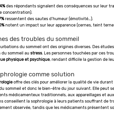
4%
des répondants signalent des conséquences sur leur tra
e concentration).
7%
ressentent des sautes d’humeur (émotivité…).
0%
notent un impact sur leur apparence (cernes, teint terne
nes des troubles du sommeil
turbations du sommeil ont des origines diverses. Des études 
s du sommeil au
stress
. Les personnes touchées par ces tro
gue physique et psychique
, rendant difficile la gestion de le
ophrologie comme solution
rologie
offre des clés pour améliorer la qualité de vie durant
 du sommeil et donc le bien-être du jour suivant. Elle peut 
ents médicamenteux traditionnels, aux appareillages et aux 
 conseillent la sophrologie à leurs patients souffrant de tr
rement observée, tandis que les médicaments présentent so