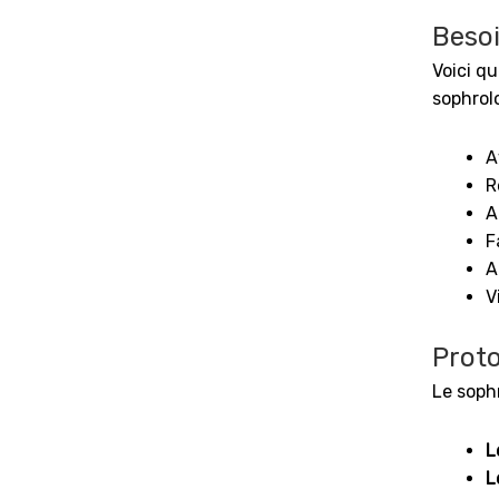
Besoi
Voici q
sophrolo
A
R
A
F
A
V
Proto
Le sophr
L
L