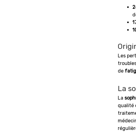
2
d
1
1
Origi
Les per
trouble
de
fati
La s
La
soph
qualité
traitem
médecins
réguliè